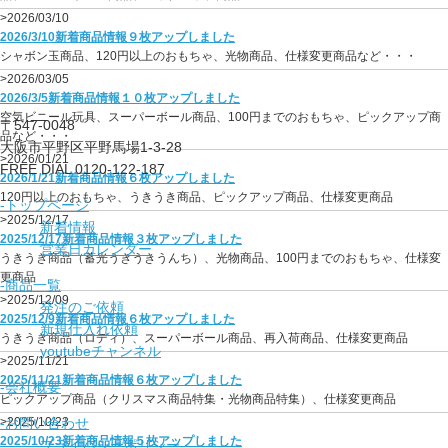
>2026/03/10
2026/3/10新着商品情報９枚アップしました
シャボン玉商品、120円以上のおもちゃ、光物商品、仕様変更商品など・・・
>2026/03/05
2026/3/5新着商品情報１０枚アップしました
空気ビニール玩具、スーパーボール商品、100円までのおもちゃ、ピックアップ商
〒547-0048
品など・・・
大阪市平野区平野馬場1-3-28
>2026/01/21
FREE DIAL 0120-122-187
2026/1/21新着商品情報６枚アップしました
120円以上のおもちゃ、うきうき商品、ピックアップ商品、仕様変更商品
-トップページ
>2025/12/17
新着情報
2025/12/17新着商品情報３枚アップしました
営業日カレンダー
うきうき商品（蓄光うきうきうんち）、光物商品、100円までのおもちゃ、仕様変
更商品
-商品一覧
>2025/12/09
発注のご依頼
2025/12/9新着商品情報６枚アップしました
新規仕入れ依頼
うきうき商品（ロディ）、スーパーボール商品、再入荷商品、仕様変更商品
youtubeチャンネル
>2025/11/21
2025/11/21新着商品情報６枚アップしました
-会社概要
ピックアップ商品（クリスマス商品特集・光物商品特集）、仕様変更商品
-お問い合わせ
>2025/10/23
2025/10/23新着商品情報５枚アップしました
プライバシーポリシー