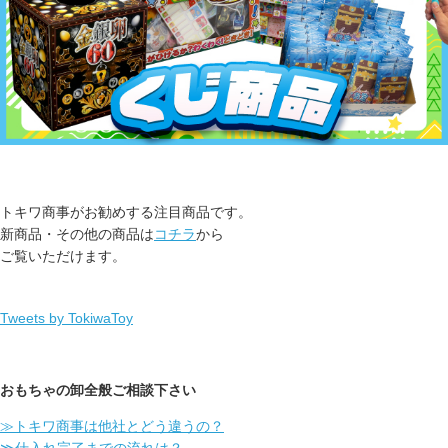
トキワ商事がお勧めする注目商品です。
新商品・その他の商品は
コチラ
から
ご覧いただけます。
Tweets by TokiwaToy
おもちゃの卸全般ご相談下さい
≫トキワ商事は他社とどう違うの？
≫仕入れ完了までの流れは？