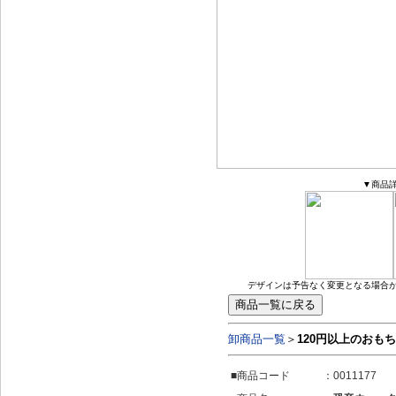
▼商品
デザインは予告なく変更となる場合
卸商品一覧
＞
120円以上のおも
■商品コード
：0011177