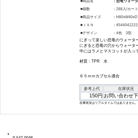
■商品名
：恐竜ウォー
■個数
：288入/カー
■商品サイズ
：H80xW40xD
■ＪＡＮ
：4544042222
■デザイン
：4色 3型
にぎって楽しい恐竜のウォータ
にぎると恐竜の穴からウォータ
中にはラメとマスコットが入っ
材質：TPR 水
６５ｍｍカプセル適合
参考上代
在庫状況
150円
お問い合わせ
在庫状況はリアルタイムではありません。
〒547-0048