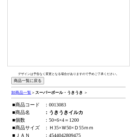
デザインは予告なく変更となる場合がありますので予めご了承ください。
卸商品一覧
＞
スーパーボール・うきうき
＞
■商品コード
：0013083
■商品名
：うきうきイルカ
■個数
：50×6×4＝1200
■商品サイズ
：Ｈ35×Ｗ50×Ｄ55ｍｍ
■ＪＡＮ
：4544042809475