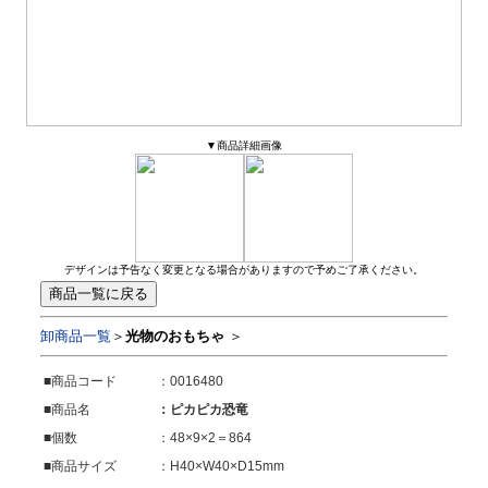
▼商品詳細画像
デザインは予告なく変更となる場合がありますので予めご了承ください。
卸商品一覧
＞
光物のおもちゃ
＞
■商品コード
：0016480
■商品名
：ピカピカ恐竜
■個数
：48×9×2＝864
■商品サイズ
：H40×W40×D15mm