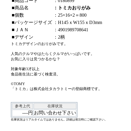
■商品コード
：0180899
■商品名
：トミカおりがみ
■個数
：25×16×2＝800
■パッケージサイズ
：H145ｘW155ｘD3mm
■ＪＡＮ
：4901989708641
■デザイン
：2柄
トミカデザインのおりがみです。
人気のクルマやはたらくクルマがいっぱいです。
お気に入りは見つかるかな？
対象年齢3才以上
食品衛生法に基づく検査済。
©TOMY
「トミカ」は株式会社タカラトミーの登録商標です。
参考上代
在庫状況
----円
お問い合わせ下さい
在庫状況はリアルタイムではありません。詳細は発注時にご確認下さい。