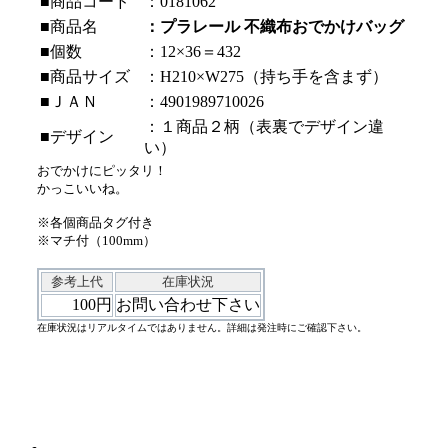
■商品コード
：0181062
■商品名
：プラレール 不織布おでかけバッグ
■個数
：12×36＝432
■商品サイズ
：H210×W275（持ち手を含まず）
■ＪＡＮ
：4901989710026
：１商品２柄（表裏でデザイン違
■デザイン
い）
おでかけにピッタリ！
かっこいいね。
※各個商品タグ付き
※マチ付（100mm）
参考上代
在庫状況
100円
お問い合わせ下さい
在庫状況はリアルタイムではありません。詳細は発注時にご確認下さい。