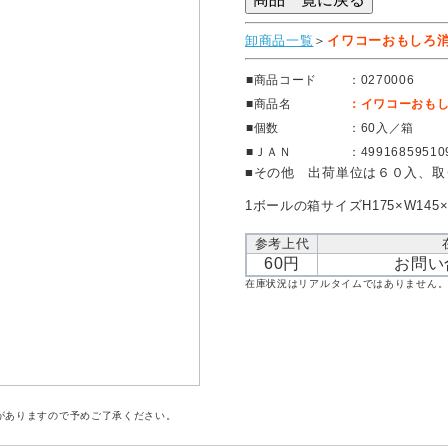
卸商品一覧
＞
イワコーおもしろ
■商品コード
：0270006
■商品名
：イワコーおも
■個数
：60入／箱
■ＪＡＮ
：49916859510
■その他 出荷単位は６０入、取
1ボールの箱サイズH175×W145
参考上代
60円
お問い
在庫状況はリアルタイムではありません
がありますので予めご了承ください。