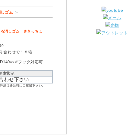
消しゴム
＞
しろ消しゴム さきっちょ
90
り合わせで１８箱
×D140㎜※フック対応可
在庫状況
合わせ下さい
。詳細は発注時にご確認下さい。