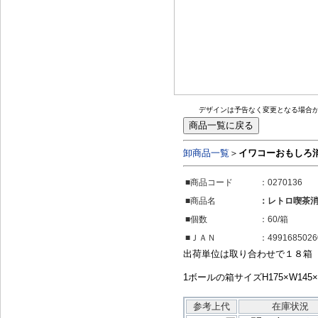
デザインは予告なく変更となる場合
卸商品一覧
＞
イワコーおもしろ
■商品コード
：0270136
■商品名
：レトロ喫茶
■個数
：60/箱
■ＪＡＮ
：4991685026
出荷単位は取り合わせで１８箱
1ボールの箱サイズH175×W145
参考上代
在庫状況