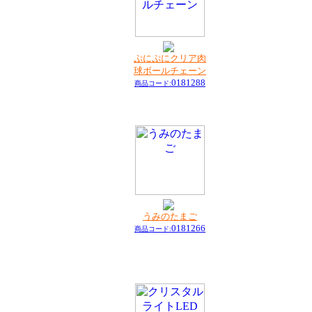
ぷにぷにクリア肉
球ボールチェーン
0181288
商品コード:
うみのたまご
0181266
商品コード: