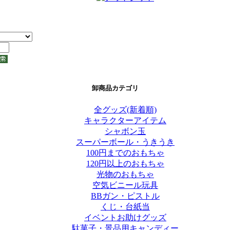
卸商品カテゴリ
全グッズ(新着順)
キャラクターアイテム
シャボン玉
スーパーボール・うきうき
100円までのおもちゃ
120円以上のおもちゃ
光物のおもちゃ
空気ビニール玩具
BBガン・ピストル
くじ・台紙当
イベントお助けグッズ
駄菓子・景品用キャンディー