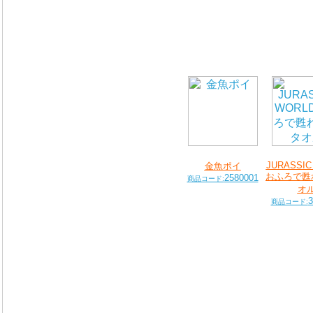
JURASSIC
金魚ポイ
おふろで甦
2580001
商品コード:
オ
3
商品コード: