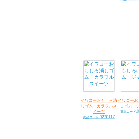
イワコーおもしろ消
イワコーお
しゴム カラフルス
しゴム 
0
イーツ
商品コード:
0270117
商品コード: