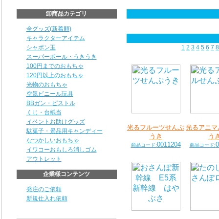
卸商品カテゴリ
全グッズ(新着順)
キャラクターアイテム
シャボン玉
1
2
3
4
5
6
7
8
スーパーボール・うきうき
100円までのおもちゃ
120円以上のおもちゃ
光物のおもちゃ
空気ビニール玩具
BBガン・ピストル
くじ・台紙当
イベントお助けグッズ
光るフルーツせんぷ
光るアニマ
駄菓子・景品用キャンディー
うき
う
なつかしいおもちゃ
0011204
0
商品コード:
商品コード:
イワコーおもしろ消しゴム
アウトレット
企業様コンテンツ
発注のご依頼
新規仕入れ依頼