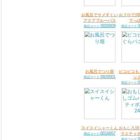
お風呂でサメすくい
おフロで消
アクアブルーバス
でっ
3920009
3
商品コード:
商品コード:
お風呂でつり堀
ピコピコも
3920001
ッ
商品コード:
0
商品コード:
スイスイシャーくん
おもしろ消
0016857
ラエティボ
商品コード:
0
商品コード: