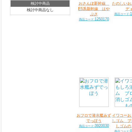
検討中商品
おさんぽ新幹線
たのしいお
E5系新幹線 はや
デ
検討中商品なし
1
ぶさ
商品コード:
1250170
商品コード:
おフロで潜水艦みず
イワコーお
でっぽう
しゴム ブ
3920030
しゴムの
商品コード:
0
商品コード: